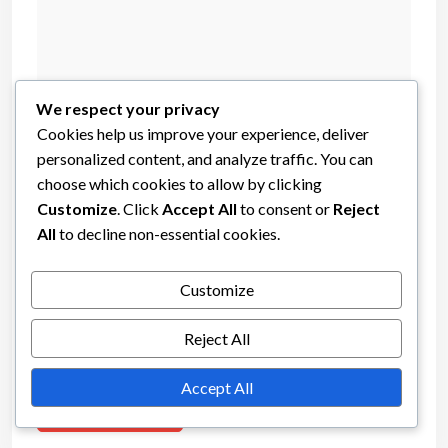
We respect your privacy
Cookies help us improve your experience, deliver
personalized content, and analyze traffic. You can
Name
choose which cookies to allow by clicking
Customize
. Click
Accept All
to consent or
Reject
All
to decline non-essential cookies.
Email
Customize
Save my name, email, and website in this browser for
Reject All
the next time I comment.
Accept All