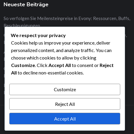
Neueste Beiträge
So verfolgen Sie Meilensteinpreise in Evony: Ressourcen, Buffs,
Beschleunigungen
We respect your privacy
Geschenkcodes für besondere Ereignisse in Evony: Edelsteine,
Beschleunigungen, Ressourcen
Cookies help us improve your experience, deliver
personalized content, and analyze traffic. You can
Ablaufdaten von Geschenkcodes für Evony: Edelsteine,
choose which cookies to allow by clicking
Beschleunigungen, Buffs
Customize
. Click
Accept All
to consent or
Reject
Gemeinschaftseinblicke zu Meilensteinpreisen in Evony:
All
to decline non-essential cookies.
Ressourcen, Buffs, Beschleunigungen
Ereignisspezifische Meilensteinpreise in Evony: Ressourcen,
Customize
Buffs, Beschleunigungen
Reject All
Accept All
2026© All right reserved by Radiustheme