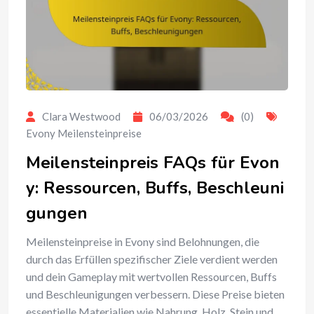
Clara Westwood
06/03/2026
(0)
Evony Meilensteinpreise
Meilensteinpreis FAQs für Evon
y: Ressourcen, Buffs, Beschleuni
gungen
Meilensteinpreise in Evony sind Belohnungen, die
durch das Erfüllen spezifischer Ziele verdient werden
und dein Gameplay mit wertvollen Ressourcen, Buffs
und Beschleunigungen verbessern. Diese Preise bieten
essentielle Materialien wie Nahrung, Holz, Stein und