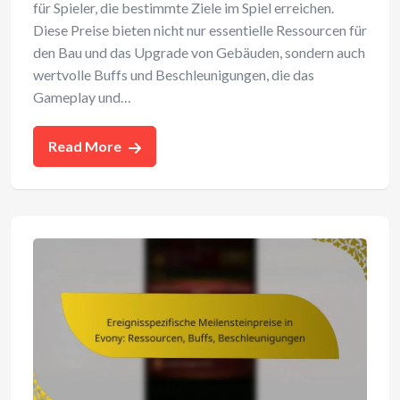
für Spieler, die bestimmte Ziele im Spiel erreichen.
Diese Preise bieten nicht nur essentielle Ressourcen für
den Bau und das Upgrade von Gebäuden, sondern auch
wertvolle Buffs und Beschleunigungen, die das
Gameplay und…
Read More