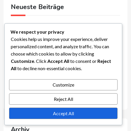
Neueste Beiträge
So verfolgen Sie Meilensteinpreise in Evony:
We respect your privacy
Ressourcen, Buffs, Beschleunigungen
Cookies help us improve your experience, deliver
Geschenkcodes für besondere Ereignisse in Evony:
personalized content, and analyze traffic. You can
Edelsteine, Beschleunigungen, Ressourcen
choose which cookies to allow by clicking
Ablaufdaten von Geschenkcodes für Evony:
Customize
. Click
Accept All
to consent or
Reject
Edelsteine, Beschleunigungen, Buffs
All
to decline non-essential cookies.
Gemeinschaftseinblicke zu Meilensteinpreisen in
Evony: Ressourcen, Buffs, Beschleunigungen
Customize
Ereignisspezifische Meilensteinpreise in Evony:
Ressourcen, Buffs, Beschleunigungen
Reject All
Accept All
Archiv