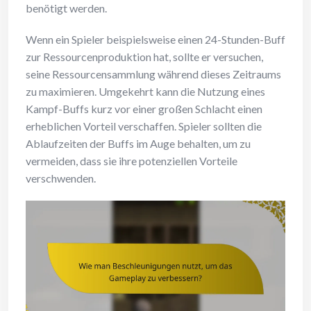
benötigt werden.
Wenn ein Spieler beispielsweise einen 24-Stunden-Buff
zur Ressourcenproduktion hat, sollte er versuchen,
seine Ressourcensammlung während dieses Zeitraums
zu maximieren. Umgekehrt kann die Nutzung eines
Kampf-Buffs kurz vor einer großen Schlacht einen
erheblichen Vorteil verschaffen. Spieler sollten die
Ablaufzeiten der Buffs im Auge behalten, um zu
vermeiden, dass sie ihre potenziellen Vorteile
verschwenden.