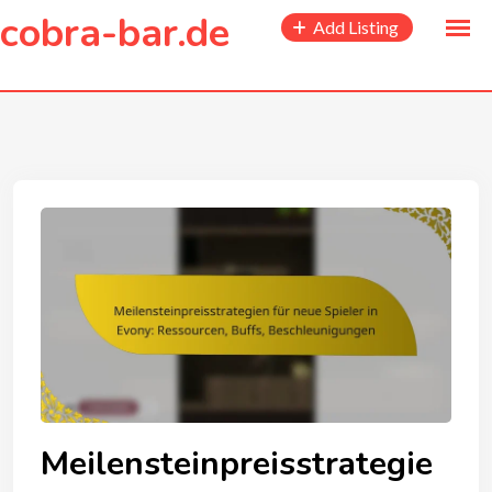
to
cobra-bar.de
Add Listing
content
Meilensteinpreisstrategie